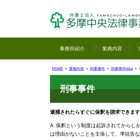
事務所紹介
業務内容
HOME
業務内容
刑事事件
刑事事件q&a
刑事事件
逮捕されたらすぐに保釈を請求できます
A. 保釈という制度は起訴されてから
は理由がないことを主張して、準抗告な