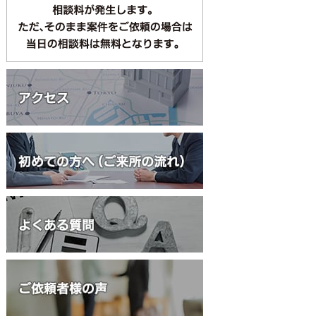
何度でも相談無料
債務整理・過払い金
交通事故
初回1時間相談無
相続・遺言
大家さん向け相談
立退料請求
労働問題
初回30分相談無料
債権回収
上記6テーマ以外は、