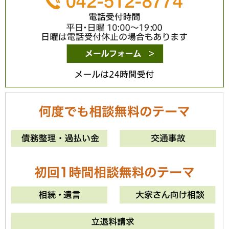
ME
メールは24時間
0