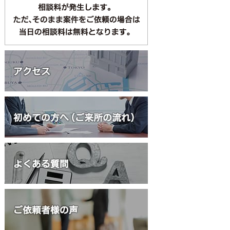
何度でも相談無料
債務整理・過払い金
交通事故
初回1時間相談無
相続・遺言
大家さん向け相談
立退料請求
労働問題
初回30分相談無料
債権回収
上記6テーマ以外は、