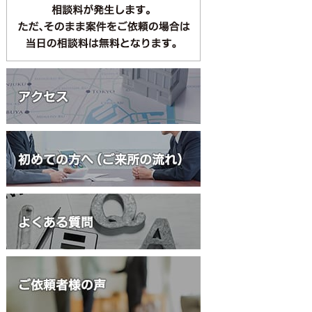
何度でも相談無料
債務整理・過払い金
交通事故
初回1時間相談無
相続・遺言
大家さん向け相談
立退料請求
労働問題
初回30分相談無料
債権回収
上記6テーマ以外は、