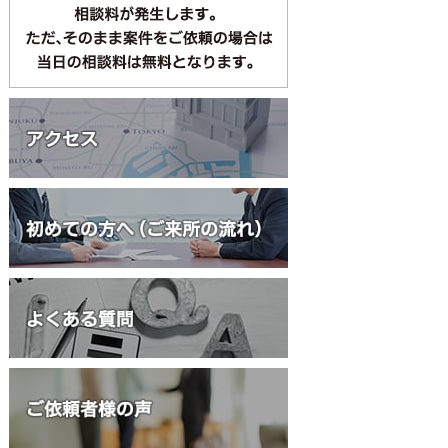
何度でも相談無料
債務整理・過払い金
交通事故
初回1時間相談無
相続・遺言
大家さん向け相談
立退料請求
労働問題
初回30分相談無料
債権回収
上記6テーマ以外は、