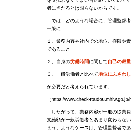
を支払わなくてよい旨定めているのです
者に当たるとは限らないからです。
では、どのような場合に、管理監督者
一般に、
１、業務内容や社内での地位、権限や責
であること
２、自身の
労働時間
に関して
自己の裁量
３、一般労働者と比べて
地位にふさわし
が必要だと考えられています。
（https://www.check-roudou.mhlw.go.j
したがって、業務内容が一般の従業員
支給額が一般労働者とあまり変わらない
まう、ようなケースは、管理監督者であ