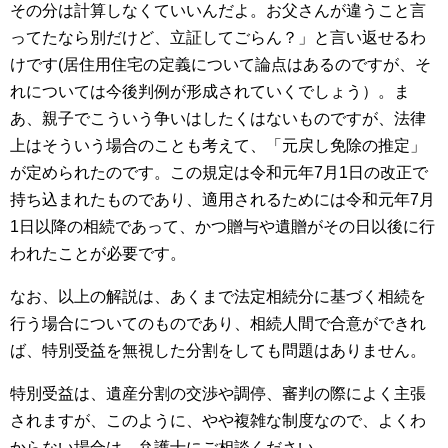
その分は計算しなくていいんだよ。お父さんが違うこと言
ってたなら別だけど、立証してごらん？」と言い返せるわ
けです(居住用住宅の定義について論点はあるのですが、そ
れについては今後判例が形成されていくでしょう）。ま
あ、親子でこういう争いはしたくはないものですが、法律
上はそういう場合のことも考えて、「元戻し免除の推定」
が定められたのです。この規定は令和元年7月1日の改正で
持ち込まれたものであり、適用されるためには令和元年7月
1日以降の相続であって、かつ贈与や遺贈がその日以後に行
われたことが必要です。
なお、以上の解説は、あくまで法定相続分に基づく相続を
行う場合についてのものであり、相続人間で合意ができれ
ば、特別受益を無視した分割をしても問題はありません。
特別受益は、遺産分割の交渉や調停、審判の際によく主張
されますが、このように、やや複雑な制度なので、よくわ
からない場合は、弁護士にご相談ください。