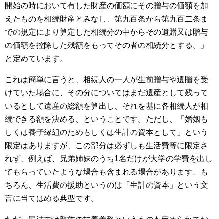
開始の時において有した財産の価額にその贈与の価額を加
ME
えたものを相続財産とみなし、第九百条から第九百二条ま
での規定により算定した相続分の中からその遺贈又は贈与
の価額を控除した残額をもってその者の相続分とする。」
と定めています。
これは簡単に言うと、相続人の一人が生前贈与や遺贈を受
けていた場合に、その分についてはまだ遺産として残って
いるとして遺産の総額を算出し、それを基に各相続人が相
続できる額を決める、ということです。ただし、「婚姻も
しくは養子縁組のためもしくは生計の資本として」という
限定はありますが、この部分は必ずしも生活費等に限定さ
れず、例えば、兄弟姉妹のうち1名だけが大学の学費を出し
てもらっていたような場合も含まれる場合があります。も
ちろん、生活費の援助というのは「生計の資本」という文
言に当てはめる典型です。