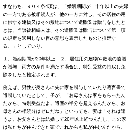
すなわち、９０４条4項は、「婚姻期間が二十年以上の夫婦
の一方である被相続人が、他の一方に対し、その居住の用
に供する建物又はその敷地について遺贈又は贈与をしたと
きは、当該被相続人は、その遺贈又は贈与について第一項
の規定を適用しない旨の意思を表示したものと推定す
る。」としていり、
１、婚姻期間が20年以上 ２、居住用の建物や敷地の遺贈
か贈与 両方の条件を満たす場合は、特別受益の持戻し免
除をしたと推定されます。
例えば、男性が奥さんに先に家を贈与していたり遺言書で
遺贈していたとして、子が、「お母さんは家をもらったん
だから、特別受益だよ。遺産の半分を超えるんだから、お
母さんの相続分はゼロだね」といっても、妻は「それは違
うよ。お父さんとは結婚して20年以上経つんだし、この家
は私たちが住んできた家でこれからも私が住むんだから、